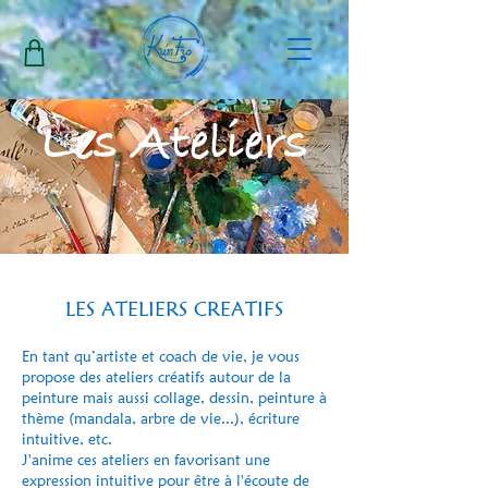
Les Ateliers
LES ATELIERS CREATIFS
En tant qu’artiste et coach de vie, je vous
propose des ateliers créatifs autour de la
peinture mais aussi collage, dessin, peinture à
thème (mandala, arbre de vie...), écriture
intuitive, etc.
J'anime ces ateliers en favorisant une
expression intuitive pour être à l'écoute de