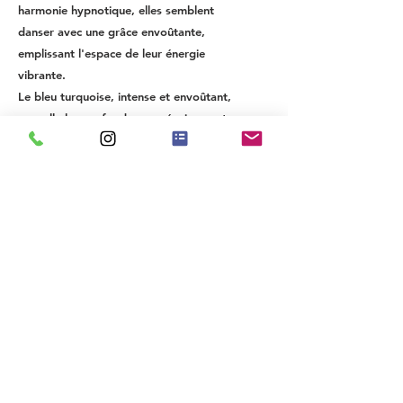
harmonie hypnotique, elles semblent
danser avec une grâce envoûtante,
emplissant l'espace de leur énergie
vibrante.
Le bleu turquoise, intense et envoûtant,
rappelle les profondeurs océaniques et
les lagons paradisiaques. Le vert, quant
à lui, symbolise la vitalité de la nature et
la force régénératrice de la vie.
En contemplant cette toile, nous
sommes emportés dans un tourbillon de
sensations et d'émotions, nous invitant
à explorer notre propre imaginaire.
Contact : +33.6.76.48.88.82 ou
contact.krissfro@gmail.com