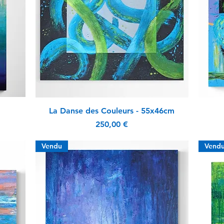
Aperçu rapide
La Danse des Couleurs - 55x46cm
Prix
250,00 €
Vendu
Vend