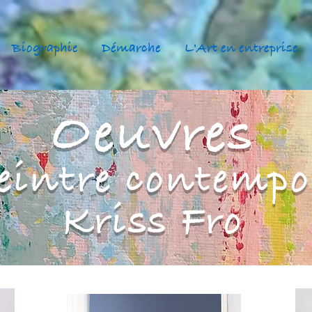
Biographie
Démarche
L'Art en entreprise
Oeuvres
eintre contemp
Kriss Fro