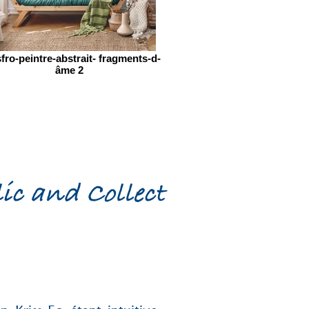
sfro-peintre-abstrait- fragments-d-
âme 2
ic
and Collect