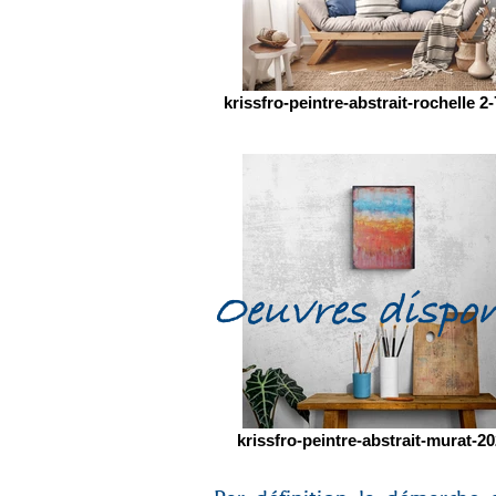
krissfro-peintre-abstrait-rochelle 2
Oeuvres dispon
krissfro-peintre-abstrait-murat-20