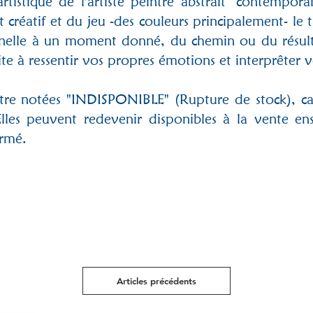
rtistique de l'
artiste peintre abstrait
contemporain
ant créatif et du jeu -des couleurs principalement- le
onnelle à un moment donné, du chemin ou du résult
ite à ressentir vos propres émotions et interprêter
tre notées "INDISPONIBLE" (Rupture de stock), car
lles peuvent redevenir disponibles à la vente ens
ormé.
Articles précédents